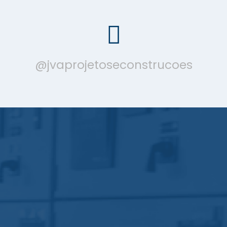
@jvaprojetoseconstrucoes