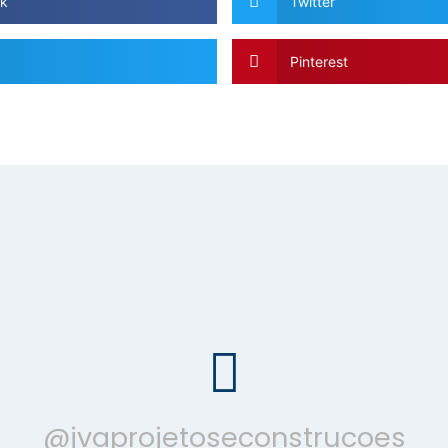
k
Twitter
Pinterest
@jvaprojetoseconstrucoes